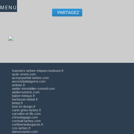
MENU
PARTAGEZ
huissiers-tarbes-miqueu-toulouse.fr
acdc-event.com
acorpsparfait-tarbes.com
aeroclubdebigorre.com
ardoaz.fr
atelier-immobilier-conseil.com
ateliernumeric.com
babot-metaux.fr
barbazan-debat.fr
betep.fr
bois-et-design.fr
carte-grise-tarbes.fr
carvalho-et-fils.com
chriselagage.com
cocktail-tarbes.com
confiseriedesgaves.fr
cos-tarbes.fr
dansevasion.com