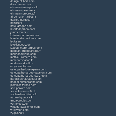
design-et-bois.com
doom-tatoue.com
ehrmann-entreprise.fr
ehrmann-peinture.fr
ehrmann-proprete.fr
fd-serrurier-tarbes.fr
gailhou-durdos.FR
hellvice.fr
hotel-aragon.com
huertadeprada.com
james-motor.fr
kdanse-barbazan.com
lavedan-formations.com
leclot.eu
leveildugout.com
luxopuncture-tarbes.com
madiran-cruduparadis.fr
marieeboutique.com
mathieu-romero.com
mmcoordination.fr
modern-esthetik.fr
omy-coach.com
osteopathe-louey-penin.com
osteopathe-tarbes-caumont.com
osteopathe-tarbes-sanz.com
paroisseshautadour.com
pascal-photographe.com
plombier-tarbes.com
sarl-peixoto.com
securiteroutiere65.fr
sochard-architecte.fr
tarbes-hypnose.fr
truca-taoules.com
verneteco.com
vintage-passion65.com
w-lawson.com
zygoland.fr